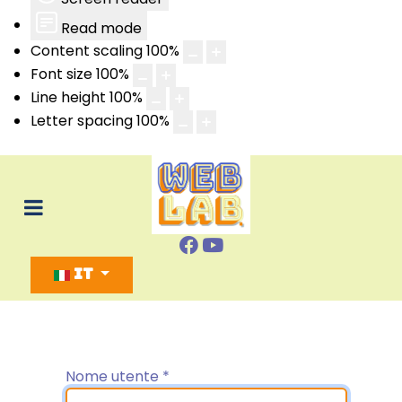
Read mode
Content scaling
100
%
Font size
100
%
Line height
100
%
Letter spacing
100
%
Seleziona la tua lingua
IT
Nome utente
*