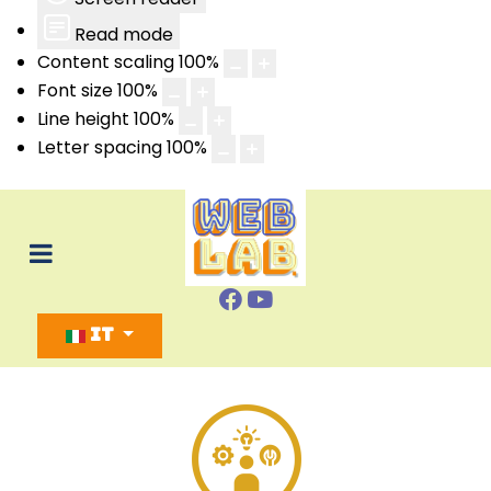
Read mode
Content scaling
100
%
Font size
100
%
Line height
100
%
Letter spacing
100
%
Seleziona la tua lingua
IT