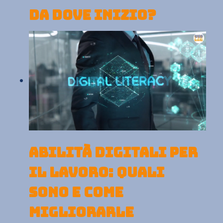
Da dove inizio?
ABILITÀ DIGITALI PER
IL LAVORO: QUALI
SONO E COME
MIGLIORARLE