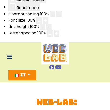
Read mode
Content scaling
100
%
Font size
100
%
Line height
100
%
Letter spacing
100
%
Seleziona la tua lingua
IT
Web-Lab: