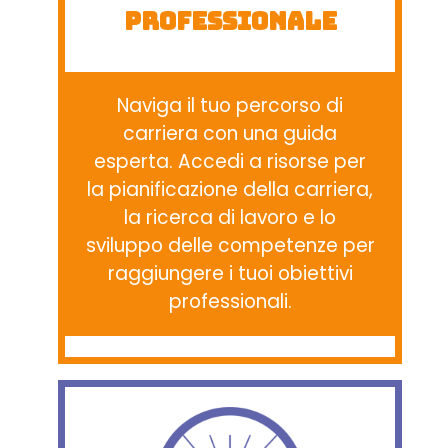
Professionale
Naviga il tuo percorso di
carriera con una guida
esperta. Accedi a risorse per
la pianificazione della carriera,
la ricerca di lavoro e lo
sviluppo delle competenze per
raggiungere i tuoi obiettivi
professionali.