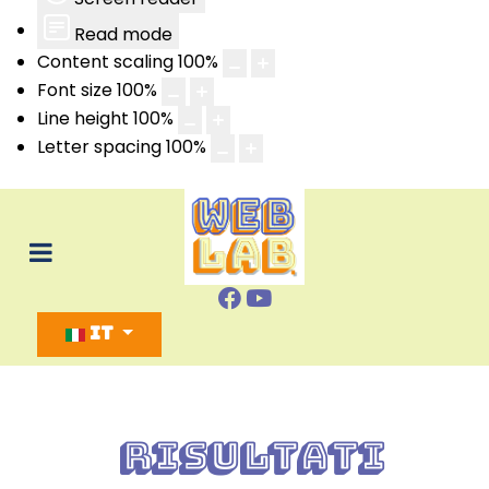
Read mode
Content scaling
100
%
Font size
100
%
Line height
100
%
Letter spacing
100
%
Seleziona la tua lingua
IT
Risultati