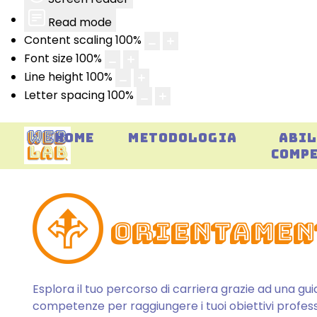
Read mode
Content scaling
100
%
Font size
100
%
Line height
100
%
Letter spacing
100
%
HOME
METODOLOGIA
ABIL
COMP
Orientamen
Esplora il tuo percorso di carriera grazie ad una guid
competenze per raggiungere i tuoi obiettivi professi