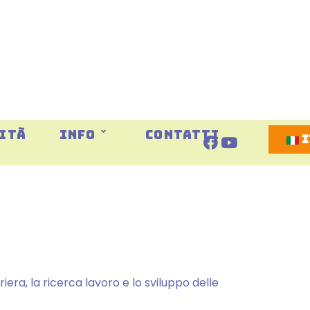
Selezion
ITÀ
INFO
CONTATTI
iera, la ricerca lavoro e lo sviluppo delle