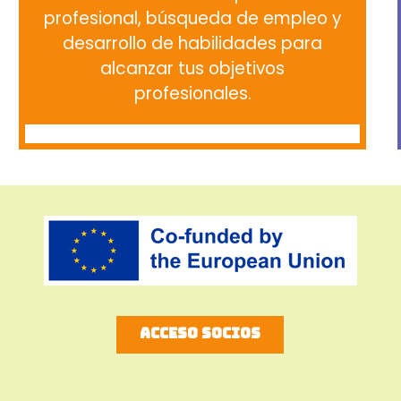
profesional, búsqueda de empleo y
desarrollo de habilidades para
alcanzar tus objetivos
profesionales.
Acceso socios