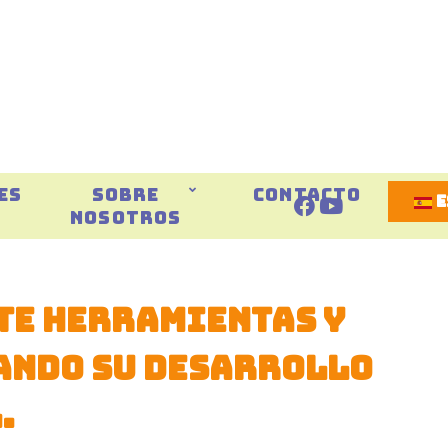
Selecci
ES
SOBRE
CONTACTO
NOSOTROS
te herramientas y
ando su desarrollo
.