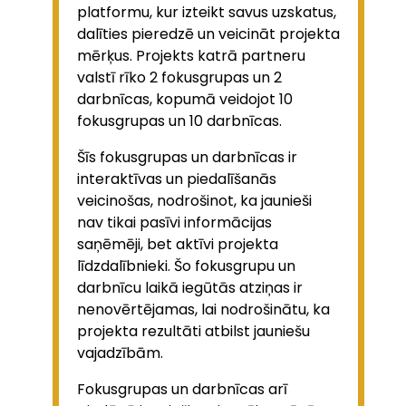
platformu, kur izteikt savus uzskatus,
dalīties pieredzē un veicināt projekta
mērķus. Projekts katrā partneru
valstī rīko 2 fokusgrupas un 2
darbnīcas, kopumā veidojot 10
fokusgrupas un 10 darbnīcas.
Šīs fokusgrupas un darbnīcas ir
interaktīvas un piedalīšanās
veicinošas, nodrošinot, ka jaunieši
nav tikai pasīvi informācijas
saņēmēji, bet aktīvi projekta
līdzdalībnieki. Šo fokusgrupu un
darbnīcu laikā iegūtās atziņas ir
nenovērtējamas, lai nodrošinātu, ka
projekta rezultāti atbilst jauniešu
vajadzībām.
Fokusgrupas un darbnīcas arī