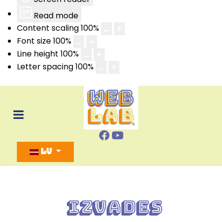
Read mode
Content scaling
100
%
Font size
100
%
Line height
100
%
Letter spacing
100
%
Izvēlieties valodu
LV
Izvades