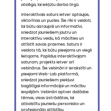
atslēga, lai iekļūtu darba tirgū.
Interaktīvais saturs ietver aptaujas,
viktorīnas un puzles. Šie rīki ir veidoti,
lai būtu aizraujoši un informatīvi,
sniedzot jauniešiem jautru un
interaktīvu veidu, kā mācīties un
attīstīt savas prasmes. Saturs ir
veidots tā, lai būtu pieejams un viegli
lietojams. Papildus interaktīvajam
saturam, projekts ietver arī
vebinārus. Šie vebināri ir ierakstīti un
pieejami Web-Lab platformā,
sniedzot jauniešiem piekļuvi
bagātīgai informācijai un mācību
iespējām. Vebināri aptver dažādas
tēmas, visas izstrādātas, lai
atbalstītu jauniešu personisko un
profesionālo attīstību.