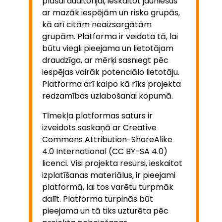
plašai auditorijai, ieskaitot jauniešus
ar mazāk iespējām un riska grupās,
kā arī citām neaizsargātām
grupām. Platforma ir veidota tā, lai
būtu viegli pieejama un lietotājam
draudzīga, ar mērķi sasniegt pēc
iespējas vairāk potenciālo lietotāju.
Platforma arī kalpo kā rīks projekta
redzamības uzlabošanai kopumā.
Tīmekļa platformas saturs ir
izveidots saskaņā ar Creative
Commons Attribution-ShareAlike
4.0 International (CC BY-SA 4.0)
licenci. Visi projekta resursi, ieskaitot
izplatīšanas materiālus, ir pieejami
platformā, lai tos varētu turpmāk
dalīt. Platforma turpinās būt
pieejama un tā tiks uzturēta pēc