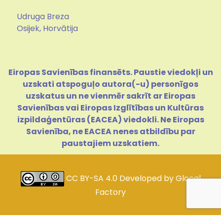
Udruga Breza
Osijek, Horvātija
Eiropas Savienības finansēts. Paustie viedokļi un
uzskati atspoguļo autora(-u) personīgos
uzskatus un ne vienmēr sakrīt ar Eiropas
Savienības vai Eiropas Izglītības un Kultūras
izpildaģentūras (EACEA) viedokli. Ne Eiropas
Savienība, ne EACEA nenes atbildību par
paustajiem uzskatiem.
CC BY-SA 4.0
Developed by
Glocal
Factory