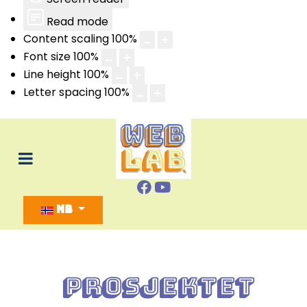
Read mode
Content scaling
100
%
Font size
100
%
Line height
100
%
Letter spacing
100
%
Select your language
NB
Prosjektet