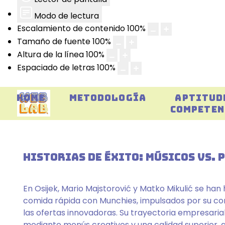
Modo de lectura
Escalamiento de contenido
100
%
Tamaño de fuente
100
%
Altura de la línea
100
%
Espaciado de letras
100
%
HOME
METODOLOGÍA
APTITUD
COMPETEN
HISTORIAS DE ÉXITO: MÚSICOS VS.
En Osijek, Mario Majstorović y Matko Mikulić se ha
comida rápida con Munchies, impulsados por su co
las ofertas innovadoras. Su trayectoria empresaria
mediante menús creativos y una calidad superior, a