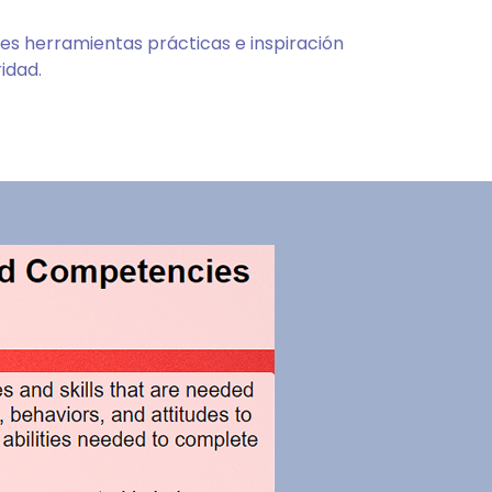
es herramientas prácticas e inspiración
idad.