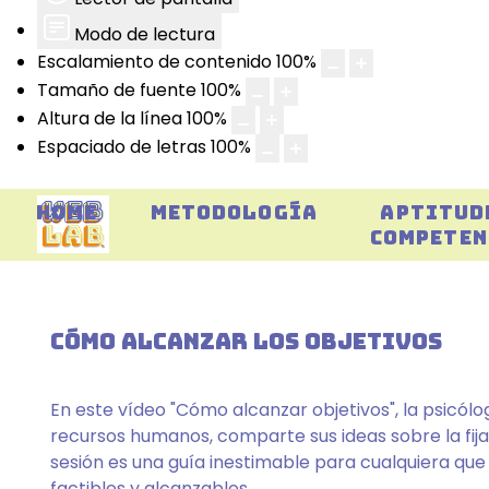
Modo de lectura
Escalamiento de contenido
100
%
Tamaño de fuente
100
%
Altura de la línea
100
%
Espaciado de letras
100
%
HOME
METODOLOGÍA
APTITUD
COMPETEN
CÓMO ALCANZAR LOS OBJETIVOS
En este vídeo "Cómo alcanzar objetivos", la psicól
recursos humanos, comparte sus ideas sobre la fija
sesión es una guía inestimable para cualquiera que
factibles y alcanzables.